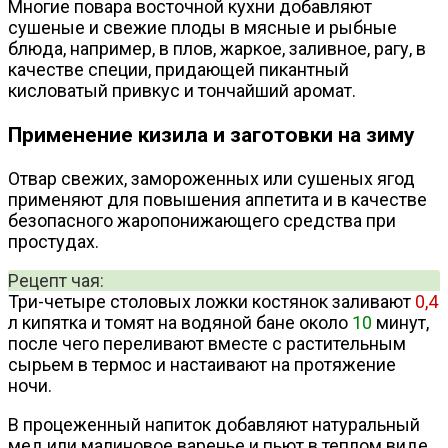
Многие повара восточной кухни добавляют
сушеные и свежие плоды в мясные и рыбные
блюда, например, в плов, жаркое, заливное, рагу, в
качестве специи, придающей пикантный
кисловатый привкус и тончайший аромат.
Применение кизила и заготовки на зиму
Отвар свежих, замороженных или сушеных ягод
применяют для повышения аппетита и в качестве
безопасного жаропонижающего средства при
простудах.
Рецепт чая:
Три-четыре столовых ложки костянок заливают
0,4
л кипятка и томят на водяной бане около
10
минут,
после чего переливают вместе с растительным
сырьем в термос и настаивают на протяжение
ночи.
В процеженный напиток добавляют натуральный
мед или малиновое варенье и пьют в теплом виде